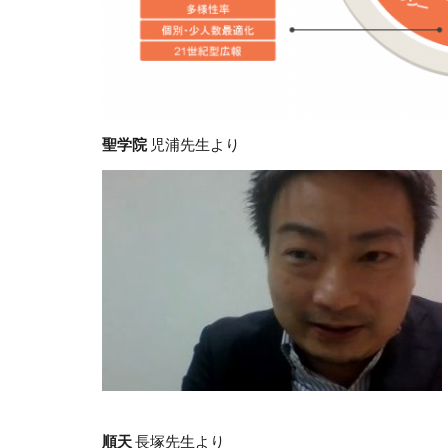
聖学院
児浦先生より
順天
長塚先生より