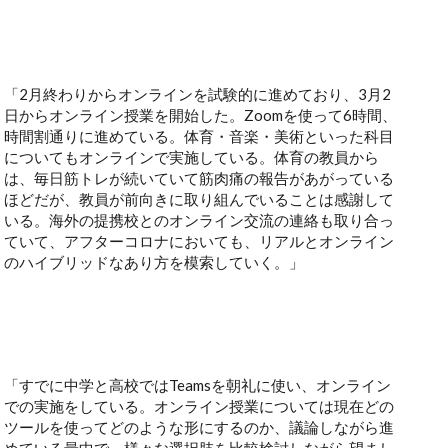
「2月終わりからオンラインを試験的に進めており、3月2
日からオンライン授業を開始した。Zoomを使って6時間、
時間割通りに進めている。体育・音楽・美術といった科目
についてもオンラインで実施している。体育の教員から
は、毎日筋トレが続いていて筋肉痛の報告があがっている
ほどだが、教員が前向きに取り組んでいることは感謝して
いる。海外の提携校とのオンライン交流の連絡も取り合っ
ていて、アフターコロナにおいても、リアルとオンライン
のハイブリッドなあり方を模索していく。」
「すでに中学と高校ではTeamsを朝礼に使い、オンライン
での実施をしている。オンライン授業については現在どの
ツールを使ってどのような形にするのか、議論しながら進
めている最中で、様々な選択肢を比較検討しながら望まし