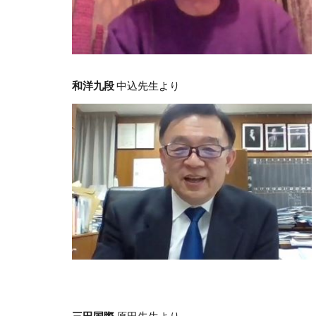
和洋九段
中込先生より
三田国際
原田先生より