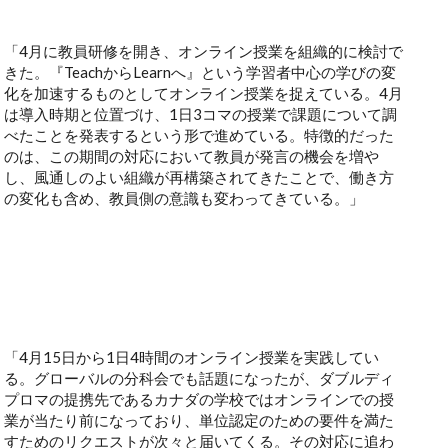
「4月に教員研修を開き、オンライン授業を組織的に検討で
きた。『TeachからLearnへ』という学習者中心の学びの変
化を加速するものとしてオンライン授業を捉えている。4月
は導入時期と位置づけ、1日3コマの授業で課題について調
べたことを発表するという形で進めている。特徴的だった
のは、この期間の対応において教員が発言の機会を増や
し、風通しのよい組織が再構築されてきたことで、働き方
の変化も含め、教員側の意識も変わってきている。」
「4月15日から1日4時間のオンライン授業を実践してい
る。グローバルの分科会でも話題になったが、ダブルディ
プロマの提携先であるカナダの学校ではオンラインでの授
業が当たり前になっており、単位認定のための要件を満た
すためのリクエストが次々と届いてくる。その対応に追わ