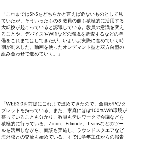
「これまではSNSをどちらかと言えば危ないものとして見
ていたが、そういったものを教員の側も積極的に活用する
大転換が起こっていると認識している。教員の意識を変え
ることや、デバイスやWifiなどの環境を調査するなどの準
備をこれまではしてきたが、いよいよ実際に進めていく時
期が到来した。動画を使ったオンデマンド型と双方向型の
組み合わせで進めていく。」
「WEB3.0を前提にこれまで進めてきたので、全員がPC/タ
ブレットを持っている、また、家庭にほぼ100％Wifi環境が
整っていることも分かり、教員もテレワークで会議などを
積極的に行っている。Zoom、Edmode、Teamsなどのツー
ルを活用しながら、面談も実施し、ラウンドスクエアなど
海外校との交流も始めている。すでに学年主任からの報告