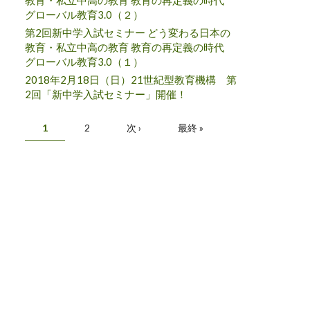
教育・私立中高の教育 教育の再定義の時代
グローバル教育3.0（２）
第2回新中学入試セミナー どう変わる日本の
教育・私立中高の教育 教育の再定義の時代
グローバル教育3.0（１）
2018年2月18日（日）21世紀型教育機構 第
2回「新中学入試セミナー」開催！
ページ
1
2
次 ›
最終 »