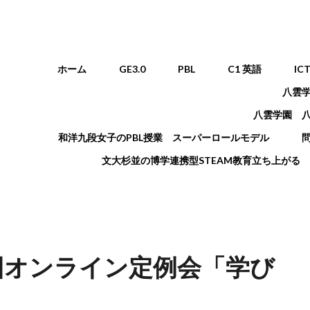
メインメニュー
ホーム
GE3.0
PBL
C1 英語
IC
八雲
八雲学園 
和洋九段女子のPBL授業 スーパーロールモデル
文大杉並の博学連携型STEAM教育立ち上がる
第1回オンライン定例会「学び