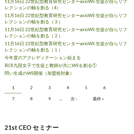
11月16日 22世紀型教育研究センターaxisWS 生徒が自らリフ
レクションの軸を創る（4）
11月16日 22世紀型教育研究センターaxisWS 生徒が自らリフ
レクションの軸を創る（３）
11月16日 22世紀型教育研究センターaxisWS 生徒が自らリフ
レクションの軸を創る（２）
11月16日 22世紀型教育研究センターaxisWS 生徒が自らリフ
レクションの軸を創る（１）
今年度のアクレディテーション始まる
和洋九段女子で生徒と教師が共にWSを創る①
問い生成のWS開催（加盟校対象）
Pages
1
2
3
4
5
6
7
8
9
…
次 ›
最終 »
21st CEO セミナー