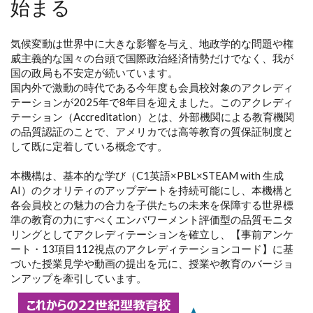
始まる
気候変動は世界中に大きな影響を与え、地政学的な問題や権
威主義的な国々の台頭で国際政治経済情勢だけでなく、我が
国の政局も不安定が続いています。
国内外で激動の時代である今年度も会員校対象のアクレディ
テーションが2025年で8年目を迎えました。このアクレディ
テーション（Accreditation）とは、外部機関による教育機関
の品質認証のことで、アメリカでは高等教育の質保証制度と
して既に定着している概念です。
本機構は、基本的な学び（C1英語×PBL×STEAM with 生成
AI）のクオリティのアップデートを持続可能にし、本機構と
各会員校との魅力の合力を子供たちの未来を保障する世界標
準の教育の力にすべくエンパワーメント評価型の品質モニタ
リングとしてアクレディテーションを確立し、【事前アンケ
ート・13項目112視点のアクレディテーションコード】に基
づいた授業見学や動画の提出を元に、授業や教育のバージョ
ンアップを牽引しています。