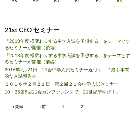
58
59
60
61
62
63
21st CEO セミナー
「2018年度 様変わりする中学入試を予想する」をテーマとす
るセミナーが開催（後編）
「2018年度 様変わりする中学入試を予想する」をテーマとす
るセミナーが開催（前編）
2016年2月21日 21会中学入試セミナー近づく 「最も本質
的な入試報告会」
２０１６年２月２１日 第２回２１会中学入試セミナー
10・25第5回21会カンファレンスで「21世紀型学び！」
ページ
« 先頭
‹ 前
1
2