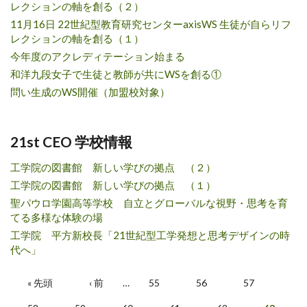
レクションの軸を創る（２）
11月16日 22世紀型教育研究センターaxisWS 生徒が自らリフ
レクションの軸を創る（１）
今年度のアクレディテーション始まる
和洋九段女子で生徒と教師が共にWSを創る①
問い生成のWS開催（加盟校対象）
21st CEO 学校情報
工学院の図書館 新しい学びの拠点 （２）
工学院の図書館 新しい学びの拠点 （１）
聖パウロ学園高等学校 自立とグローバルな視野・思考を育
てる多様な体験の場
工学院 平方新校長「21世紀型工学発想と思考デザインの時
代へ」
ページ
« 先頭
‹ 前
…
55
56
57