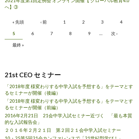
2021年度第1回定例会 オンライン開催【 グローバル教育4.0
へ】➂
ページ
« 先頭
‹ 前
1
2
3
4
5
6
7
8
9
…
次 ›
最終 »
21st CEO セミナー
「2018年度 様変わりする中学入試を予想する」をテーマとす
るセミナーが開催（後編）
「2018年度 様変わりする中学入試を予想する」をテーマとす
るセミナーが開催（前編）
2016年2月21日 21会中学入試セミナー近づく 「最も本質
的な入試報告会」
２０１６年２月２１日 第２回２１会中学入試セミナー
10・25第5回21会カンファレンスで「21世紀型学び！」