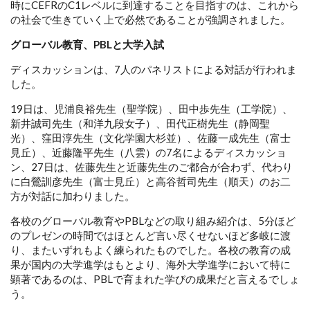
時にCEFRのC1レベルに到達することを目指すのは、これから
の社会で生きていく上で必然であることが強調されました。
グローバル教育、PBLと大学入試
ディスカッションは、7人のパネリストによる対話が行われま
した。
19日は、児浦良裕先生（聖学院）、田中歩先生（工学院）、
新井誠司先生（和洋九段女子）、田代正樹先生（静岡聖
光）、窪田淳先生（文化学園大杉並）、佐藤一成先生（富士
見丘）、近藤隆平先生（八雲）の7名によるディスカッショ
ン、27日は、佐藤先生と近藤先生のご都合が合わず、代わり
に白鶯訓彦先生（富士見丘）と高谷哲司先生（順天）のお二
方が対話に加わりました。
各校のグローバル教育やPBLなどの取り組み紹介は、5分ほど
のプレゼンの時間ではほとんど言い尽くせないほど多岐に渡
り、またいずれもよく練られたものでした。各校の教育の成
果が国内の大学進学はもとより、海外大学進学において特に
顕著であるのは、PBLで育まれた学びの成果だと言えるでしょ
う。