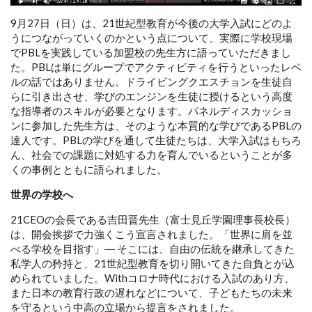
9月27日（日）は、21世紀型教育が今後の大学入試にどのよ
うにつながっていくのかという点について、実際に学校現場
でPBLを実践している加盟校の先生方に語っていただきまし
た。PBLは単にグループでアクティビティを行うといったレベ
ルの話ではありません。ドライビングクエスチョンを生徒自
らに引き出させ、学びのエンジンを生徒に授けるという高度
な指導者のスキルが必要となります。パネルディスカッショ
ンに参加した先生方は、そのような本質的な学びであるPBLの
達人です。PBLの学びを通して生徒たちは、大学入試はもちろ
ん、社会での課題に対処する力を育んでいるということが多
くの事例とともに語られました。
世界の学校へ
21CEOの会長である吉田晋先生（富士見丘学園理事長校長）
は、開会挨拶で力強くこう宣言されました。「世界に肩を並
べる学校を目指す」― そこには、自由の伝統を継承してきた
私学人の矜持と、21世紀型教育を切り開いてきた自負とが込
められていました。Withコロナ時代における入試のあり方、
また日本の教育行政の遅れなどについて、子どもたちの未来
を守るという中高の立場から提言をされました。