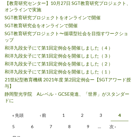
【教育研究センター】10月27日 SGT教育研究プロジェクト、
オンラインで実施
SGT教育研究プロジェクトをオンラインで開催
SGT教育研究会をオンラインで開催
SGT教育研究プロジェクト〜循環型社会を目指すワークショ
ップ
和洋九段女子にて第1回定例会を開催しました（４）
和洋九段女子にて第1回定例会を開催しました（３）
和洋九段女子にて第1回定例会を開催しました（２）
和洋九段女子にて第1回定例会を開催しました（１）
21世紀型教育機構 2021年度 第2回定例会ー【SGTアワード授
与】
静岡聖光学院 Aレベル・GCSE発進、「世界」がスタンダー
ドに
ページ
« 先頭
‹ 前
1
2
3
4
5
6
7
8
9
…
次 ›