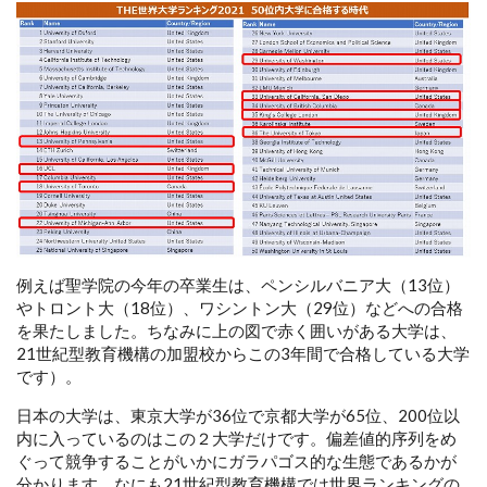
例えば聖学院の今年の卒業生は、ペンシルバニア大（13位）
やトロント大（18位）、ワシントン大（29位）などへの合格
を果たしました。ちなみに上の図で赤く囲いがある大学は、
21世紀型教育機構の加盟校からこの3年間で合格している大学
です）。
日本の大学は、東京大学が36位で京都大学が65位、200位以
内に入っているのはこの２大学だけです。偏差値的序列をめ
ぐって競争することがいかにガラパゴス的な生態であるかが
分かります。なにも21世紀型教育機構では世界ランキングの