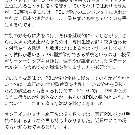
上位に入ることを目指す指導をしているわけではありません
が、C1英語を身につけ、PBLで学びのエンジンを手に入れた
生徒は、日本の規定のレールに乗らずとも生きていく力を手
にするのです。
生徒の好奇心に火をつけ、それを継続的にケアしながら、さ
らに大きく燃え上がらせるのは、毎日生徒と顔を突き合わせ
て対話をする熟達した教師の力によるものです。そしてそう
いう教師が思いきりPBL型授業ができる学校というのは、校長
がリーダーシップを発揮し、理事や保護者といったステーク
ホルダーを含めてその環境を創り出すことが必須です。
そのような意味で、PBLが学校全体に浸透しているかどうかと
いうのは、真正の21世紀型教育を実践している学校を見抜く
ための試金石とも言えるわけです。21CEOでは、PBLをどの
ように行うのが効果的なのか、あるいはPBLの目的ということ
について、これまで様々な対話を続けてきました。
オンラインセミナー終了後の振り返りでは、真正PBLがより明
快に伝わるような企画も持ち上がりました。近日中にこの場
でもお知らせできると思います。