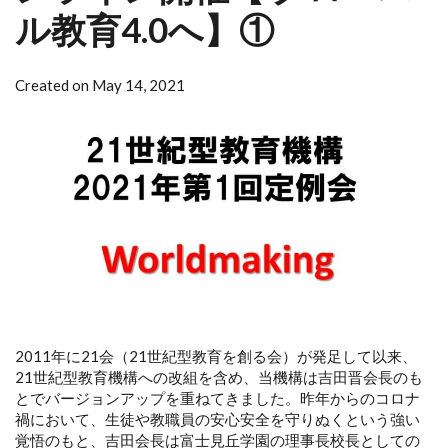
ル教育4.0へ】①
Created on May 14, 2021
2011年に21会（21世紀型教育を創る会）が発足して以来、
21世紀型教育機構への改組を含め、当機構は吉田晋会長のも
とでバージョンアップを重ねてきました。昨年からのコロナ
禍において、生徒や教職員の安心安全を守りぬくという強い
覚悟のもと、吉田会長は富士見丘学園の理事長校長としての