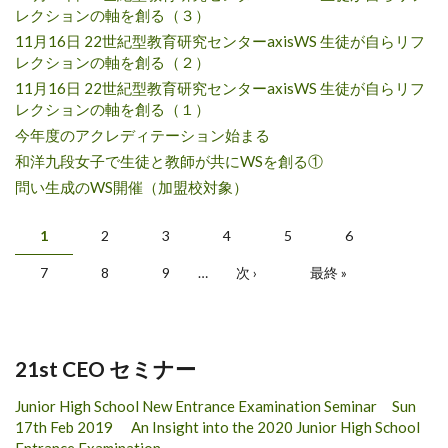
レクションの軸を創る（３）
11月16日 22世紀型教育研究センターaxisWS 生徒が自らリフ
レクションの軸を創る（２）
11月16日 22世紀型教育研究センターaxisWS 生徒が自らリフ
レクションの軸を創る（１）
今年度のアクレディテーション始まる
和洋九段女子で生徒と教師が共にWSを創る①
問い生成のWS開催（加盟校対象）
Pages
1
2
3
4
5
6
7
8
9
…
次 ›
最終 »
21st CEO セミナー
Junior High School New Entrance Examination Seminar Sun
17th Feb 2019 An Insight into the 2020 Junior High School
Entrance Examination