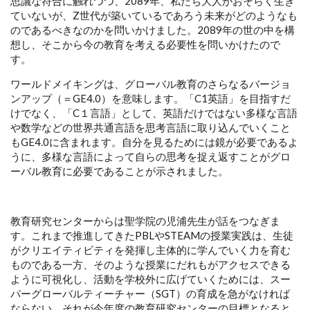
思議な符合に触れつつ、2089年、私たち大人がおそらく生き
ていないが、Z世代が築いているであろう未来がどのようなも
のであるべきなのかを問いかけました。2089年の世の中を構
想し、そこから今の教育を考える必要性を問いかけたので
す。
ワールドメイキングは、グローバル教育のさらなるバージョ
ンアップ（＝GE4.0）を意味します。「C1英語」を目指すだ
けでなく、「C１言語」として、英語だけではない多様な言語
や数学などの世界共通言語を思考言語に取り込んでいくこと
もGE4.0に含まれます。自分を見るためには鏡が必要であるよ
うに、多様な言語によって自らの思考を捉え返すことがグロ
ーバル教育に必要であることが示されました。
教育研究センターからは聖学院の児浦先生が話をつなぎま
す。これまで推進してきたPBLやSTEAMの授業実践は、生徒
がクリエイティビティを発揮し主体的に学んでいく力を育む
ものである一方、そのような授業にだれもがアクセスできる
ように可視化し、活動を学校外に広げていくためには、スー
パーグローバルティーチャー（SGT）の育成を急がなければ
ならない、それが今年度の教育研究センターの目標となると