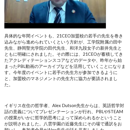
具体的な年間イベントも、21CEO加盟校の若手の先生を巻き
込みながら進められていくという方針が、工学院附属の田中
先生、静岡聖光学院の田代先生、和洋九段女子の新井先生と
ともに明確にされました。その際には、21CEOが蓄積してき
たアクレディテーションスコアなどのデータや、昨年から始
まったPBL動画のアーカイブなどを活用していくことになりま
す。今年度のイベントに若手の先生方が参加できるように
と、加盟校のマネジメントの先生方に協力が要請されまし
た。
イギリス在住の哲学者、Alex Dutson先生からは、英語哲学対
話の意義についてプレゼンテーションが行れ、PBLやSTEAM
の授業がいかに哲学的思考によって深められるかということ
が説明されました。八雲学園の近藤先生にその場で通訳をお
願いし、参加者全員がAlex先生の話を共有しました。