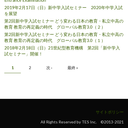
2019年2月17日（日）新中学入試セミナー 2020年中学入試
を展望
第2回新中学入試セミナー どう変わる日本の教育・私立中高の
教育 教育の再定義の時代 グローバル教育3.0（２）
第2回新中学入試セミナー どう変わる日本の教育・私立中高の
教育 教育の再定義の時代 グローバル教育3.0（１）
2018年2月18日（日）21世紀型教育機構 第2回「新中学入
試セミナー」開催！
Pages
1
2
次 ›
最終 »
サイトポリシー
All Rights Reserved by TES Inc. ©2013-2021