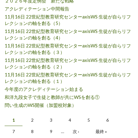
２０２６年度定例会 新たな戦略
アクレディテーション中間報告
11月16日 22世紀型教育研究センターaxisWS 生徒が自らリフ
レクションの軸を創る（5）
11月16日 22世紀型教育研究センターaxisWS 生徒が自らリフ
レクションの軸を創る（4）
11月16日 22世紀型教育研究センターaxisWS 生徒が自らリフ
レクションの軸を創る（３）
11月16日 22世紀型教育研究センターaxisWS 生徒が自らリフ
レクションの軸を創る（２）
11月16日 22世紀型教育研究センターaxisWS 生徒が自らリフ
レクションの軸を創る（１）
今年度のアクレディテーション始まる
和洋九段女子で生徒と教師が共にWSを創る①
問い生成のWS開催（加盟校対象）
Pages
1
2
3
4
5
6
7
8
9
…
次 ›
最終 »