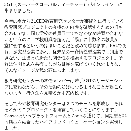
SGT（スーパーグローバルティーチャー）がオンライン上に
集まりました。
今年の夏から21CEO教育研究センターが継続的に行っている
教育研究プロジェクトの今後の方向性を確認するための打ち
合わせです。同じ学校の教員同士でもなかなか時間が合わな
いというのに、学校組織を超えた「場」に十数名の教員が一
堂に会するというのは凄いことだと改めて感じます。PBLであ
れ、探究型授業であれ、従来型の一斉講義型授業では到達で
きない、生徒との新たな関係性を模索するプロジェクト。そ
れは仲間と志を共有しながら世界を広げていく旅のような、
そんなイメージが私の頭に去来します。
教育研究センターの常任メンバーは若手SGTのリーダーシッ
プに委ねながら、その活動の妨げになるようなことが起こら
ないよう、行き先を見晴るかす案内役です。
そして今や教育研究センターは２つのチームを形成し、それ
ぞれがミニプロジェクトを運営していくことになります。
CanvasというプラットフォームとZoomを通じて、同期型と非
同期型を結合したハイブリッドコミュニケーションを実現し
ました。