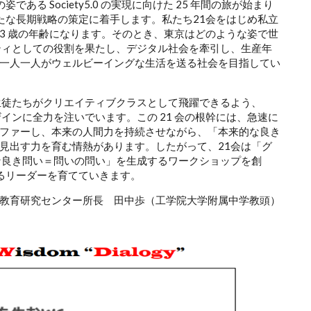
ある Society5.0 の実現に向けた 25 年間の旅が始まり
新たな長期戦略の策定に着手します。私たち21会をはじめ私立
ら 43 歳の年齢になります。そのとき、東京はどのような姿で世
ティとしての役割を果たし、デジタル社会を牽引し、生産年
一人一人がウェルビーイングな生活を送る社会を目指してい
生徒たちがクリエイティブクラスとして飛躍できるよう、
インに全力を注いでいます。この 21 会の根幹には、急速に
ファーし、本来の人間力を持続させながら、「本来的な良き
見出す力を育む情熱があります。したがって、21会は「グ
な良き問い＝問いの問い」を生成するワークショップを創
するリーダーを育てていきます。
型教育研究センター所長 田中歩（工学院大学附属中学教頭）