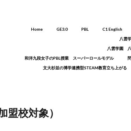
Main menu
Home
GE3.0
PBL
C1 English
八雲
八雲学園 
和洋九段女子のPBL授業 スーパーロールモデル
文大杉並の博学連携型STEAM教育立ち上がる
加盟校対象）