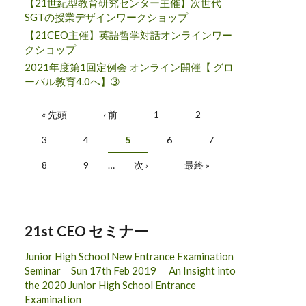
【21世紀型教育研究センター主催】次世代
SGTの授業デザインワークショップ
【21CEO主催】英語哲学対話オンラインワー
クショップ
2021年度第1回定例会 オンライン開催【 グロ
ーバル教育4.0へ】➂
Pages
« 先頭
‹ 前
1
2
3
4
5
6
7
8
9
…
次 ›
最終 »
21st CEO セミナー
Junior High School New Entrance Examination
Seminar Sun 17th Feb 2019 An Insight into
the 2020 Junior High School Entrance
Examination