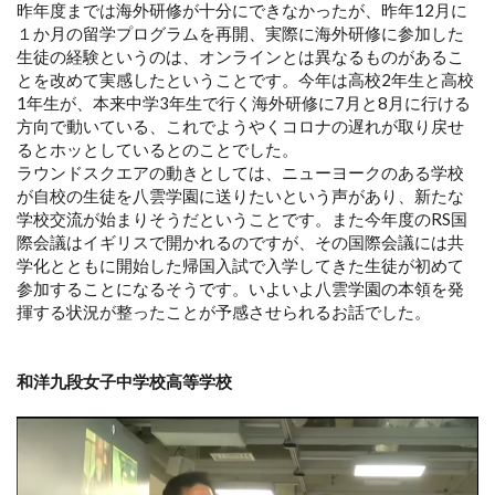
昨年度までは海外研修が十分にできなかったが、昨年12月に
１か月の留学プログラムを再開、実際に海外研修に参加した
生徒の経験というのは、オンラインとは異なるものがあるこ
とを改めて実感したということです。今年は高校2年生と高校
1年生が、本来中学3年生で行く海外研修に7月と8月に行ける
方向で動いている、これでようやくコロナの遅れが取り戻せ
るとホッとしているとのことでした。
ラウンドスクエアの動きとしては、ニューヨークのある学校
が自校の生徒を八雲学園に送りたいという声があり、新たな
学校交流が始まりそうだということです。また今年度のRS国
際会議はイギリスで開かれるのですが、その国際会議には共
学化とともに開始した帰国入試で入学してきた生徒が初めて
参加することになるそうです。いよいよ八雲学園の本領を発
揮する状況が整ったことが予感させられるお話でした。
和洋九段女子中学校高等学校