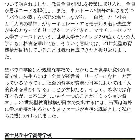
ついて話されました。教員全員がPBLを授業に取り入れ、全員
が思考コードを駆使し、また、東京ドーム5個分の広さを持つ
「パウロの森」を探究の場としながら、「自然」と「社会」
と「人間の精神」がサーキュレートするモデルを若い先生方
が中心となって創り上げることができた。マサチューセッツ
大学アマーストという、世界大学ランキング250位くらいの大
学にも合格者を輩出でき、そういう意味では、21世紀型教育
機構が目指していることは概ね達成できたと振り返りまし
た。
聖パウロ学園は小規模な学校で、だからこそ素早い変化が可
能です。先生方には「全員が経営者、リーダーになれ」と言
っているそうです。社会的資本が貧弱な日本においては「人
的資本を豊かにする」ことが大切だと。そして、欧米では存
在するが、日本に乏しいもう一つのことが「ミッション資
本」。21世紀型教育機構が日本で突出するには、当面は海外
に学ぶ必要があるというメッセージが今後の課題として私た
ちに投げかけられました。
富士見丘中学高等学校