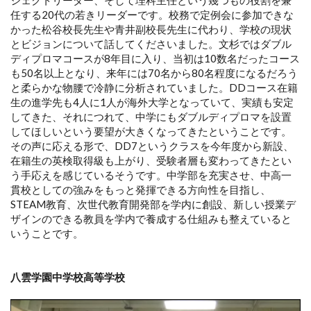
任する20代の若きリーダーです。校務で定例会に参加できな
かった松谷校長先生や青井副校長先生に代わり、学校の現状
とビジョンについて話してくださいました。文杉ではダブル
ディプロマコースが8年目に入り、当初は10数名だったコース
も50名以上となり、来年には70名から80名程度になるだろう
と柔らかな物腰で冷静に分析されていました。DDコース在籍
生の進学先も4人に1人が海外大学となっていて、実績も安定
してきた、それにつれて、中学にもダブルディプロマを設置
してほしいという要望が大きくなってきたということです。
その声に応える形で、DD7というクラスを今年度から新設、
在籍生の英検取得級も上がり、受験者層も変わってきたとい
う手応えを感じているそうです。中学部を充実させ、中高一
貫校としての強みをもっと発揮できる方向性を目指し、
STEAM教育、次世代教育開発部を学内に創設、新しい授業デ
ザインのできる教員を学内で養成する仕組みも整えていると
いうことです。
八雲学園中学校高等学校