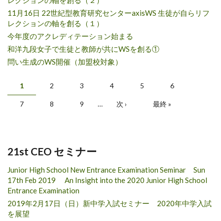
レクションの軸を創る（２）
11月16日 22世紀型教育研究センターaxisWS 生徒が自らリフ
レクションの軸を創る（１）
今年度のアクレディテーション始まる
和洋九段女子で生徒と教師が共にWSを創る①
問い生成のWS開催（加盟校対象）
Pages
1
2
3
4
5
6
7
8
9
…
次 ›
最終 »
21st CEO セミナー
Junior High School New Entrance Examination Seminar Sun
17th Feb 2019 An Insight into the 2020 Junior High School
Entrance Examination
2019年2月17日（日）新中学入試セミナー 2020年中学入試
を展望