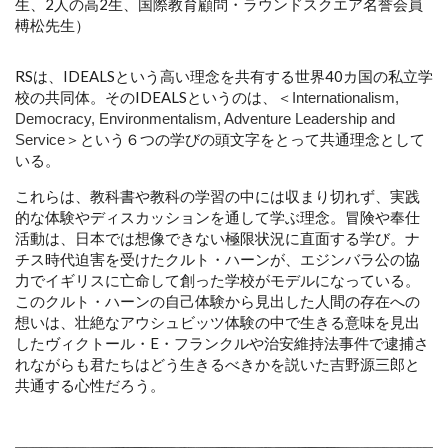
生、2人の高2生、国際教育顧問・ラウンドスクエア名誉会員
榑松先生）
RSは、IDEALSという高い理念を共有する世界40カ国の私立学
校の共同体。そのIDEALSというのは、＜
Internationalism,
Democracy, Environmentalism, Adventure Leadership and
＞という６つの学びの頭文字をとって共通理念として
Service
いる。
これらは、教科書や教科の学習の中には収まり切れず、実践
的な体験やディスカッションを通して学ぶ理念。冒険や奉仕
活動は、日本では想像できない極限状況に直面する学び。ナ
チス時代迫害を受けたクルト・ハーンが、エジンバラ公の協
力でイギリスに亡命して創った学校がモデルになっている。
このクルト・ハーンの自己体験から見出した人間の存在への
想いは、壮絶なアウシュビッツ体験の中で生きる意味を見出
したヴィクトール・E・フランクルや治安維持法事件で逮捕さ
れながらも君たちはどう生きるべきかを説いた吉野源三郎と
共通する心性だろう。