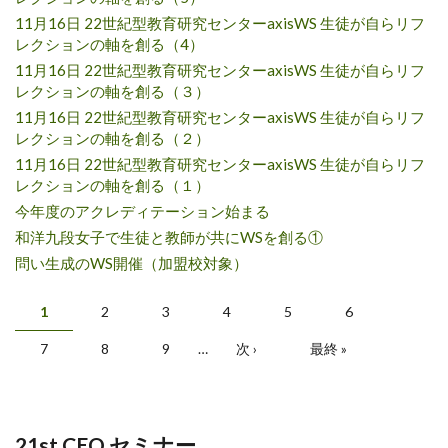
11月16日 22世紀型教育研究センターaxisWS 生徒が自らリフ
レクションの軸を創る（4）
11月16日 22世紀型教育研究センターaxisWS 生徒が自らリフ
レクションの軸を創る（３）
11月16日 22世紀型教育研究センターaxisWS 生徒が自らリフ
レクションの軸を創る（２）
11月16日 22世紀型教育研究センターaxisWS 生徒が自らリフ
レクションの軸を創る（１）
今年度のアクレディテーション始まる
和洋九段女子で生徒と教師が共にWSを創る①
問い生成のWS開催（加盟校対象）
ページ
1
2
3
4
5
6
7
8
9
…
次 ›
最終 »
21st CEO セミナー