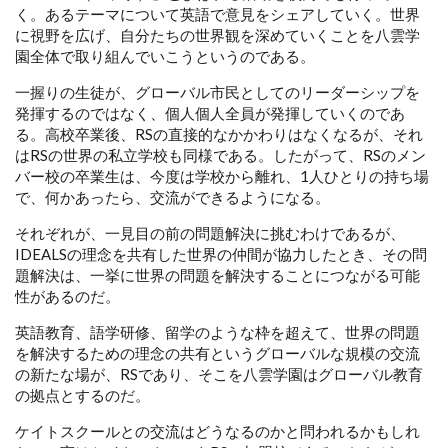
く。あるテーマについて英語で意見をシェアしていく。世界
に視野を広げ、自分たちの世界観を深めていくことを八雲学
園全体で取り組んでいこうというのである。
一握りの生徒が、グローバル市民としてのリーダーシップを
発揮するのではなく、個人個人全員が発揮していくのであ
る。高校卒業後、RSの直接的なかかわりはなくなるが、それ
はRSの世界の私立学校も同様である。したがって、RSのメン
バー校の卒業生は、今度は学校から離れ、1人ひとりの持ち場
で、何かあったら、交流ができるようになる。
それぞれが、一見目の前の問題解決に挑むわけであるが、
IDEALSの理念を共有した世界の仲間が協力したとき、その問
題解決は、一挙に世界の問題を解決することにつながる可能
性があるのだ。
英語教育、語学研修、留学のような枠を超えて、世界の問題
を解決するための理念の共有というグローバルな規模の交流
の新たな場が、RSであり、そこを八雲学園はグローバル教育
の拠点とするのだ。
ケイトスクールとの交流はどうなるのかと問われるかもしれ