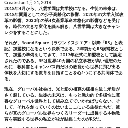
Created on 1月 21, 2018
2018年4月から、八雲学園は共学校になる。生徒の未来は、
2018年問題としての少子高齢化の影響、2020年の大学入試改
革の影響、2030年の第4次産業革命本格化の影響などを受け
る。時代の大きな変化を読み解き、八雲学園は大きなチャン
レジをすることにした。
それが、Round Square（ラウンドスクエア：以降「RS」と表
記）加盟校になるという決断である。3年前からRS候補校とし
て、加盟の準備をしてきて、2017年正式に加盟校として認定
されたのである。RSは世界40カ国の私立学校が高い理想のた
めに、教科書とキャンパス内だけの教育から世界に飛び出る
体験を大切にする教育を目指すことを心1つにする共同体であ
る。
現在、グローバル社会は、光と影の相克の様相を呈し矛盾が
さく裂している。生徒の未来は、もっと魅力的で多様性に寛
容なグローバル世界として組み立てていかねばならない。そ
して、それを創っていくのはいまここにいる生徒たちだ。彼
らが真のグローバル世界をつくるリーダーに成長する本物教
育を実践する世界の私立が校が結集したのがRSだ。