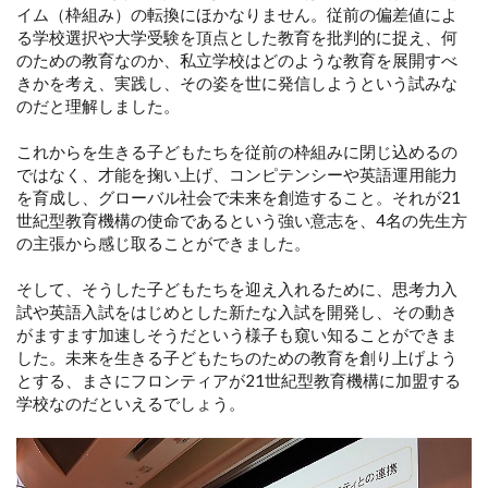
イム（枠組み）の転換にほかなりません。従前の偏差値によ
る学校選択や大学受験を頂点とした教育を批判的に捉え、何
のための教育なのか、私立学校はどのような教育を展開すべ
きかを考え、実践し、その姿を世に発信しようという試みな
のだと理解しました。
これからを生きる子どもたちを従前の枠組みに閉じ込めるの
ではなく、才能を掬い上げ、コンピテンシーや英語運用能力
を育成し、グローバル社会で未来を創造すること。それが21
世紀型教育機構の使命であるという強い意志を、4名の先生方
の主張から感じ取ることができました。
そして、そうした子どもたちを迎え入れるために、思考力入
試や英語入試をはじめとした新たな入試を開発し、その動き
がますます加速しそうだという様子も窺い知ることができま
した。未来を生きる子どもたちのための教育を創り上げよう
とする、まさにフロンティアが21世紀型教育機構に加盟する
学校なのだといえるでしょう。