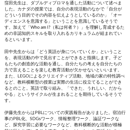
窪田先生は、ダブルディプロマを通した活動について述べま
した。カナダの授業では、自分の表現活動のなかで「自分が
どういう目的でその内容を伝えようとしているのか」「オー
ディエンスを意識する」ということを意識しているそうで
す。加えて「Who am I?（私は何者？）」を理解し育成するた
めの非認知的スキルを取り入れるカリキュラムが組まれてい
るといいます。
田中先生からは「どう英語が身についていくか」ということ
を、表現活動の中で見出すことができると指摘します。子ど
もたちの創造的な活動を通し、自分たちの考えを自分たちの
力で言えることを楽しむ教育活動が欠かせないといいます。
また、LEGOによるクリエイティブ活動、地域の家の特性調べ
など、教科横断型の授業は実際の生活に役立てることができ
るとのこと。英語で取り組み、「できた、うれしい、だから
やる」というサイクルが生まれることを期待しているそうで
す。
伊藤先生からはPBLについての実践報告がありました。宿泊行
事のPBL化、SDGsワーク、情報整理ワーク、論証ワークな
ど、探究学習に必要なワークなど、教科横断的な活動が積極