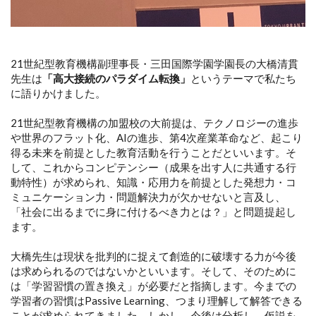
21世紀型教育機構副理事長・三田国際学園学園長の大橋清貫
先生は
「高大接続のパラダイム転換」
というテーマで私たち
に語りかけました。
21世紀型教育機構の加盟校の大前提は、テクノロジーの進歩
や世界のフラット化、AIの進歩、第4次産業革命など、起こり
得る未来を前提とした教育活動を行うことだといいます。そ
して、これからコンピテンシー（成果を出す人に共通する行
動特性）が求められ、知識・応用力を前提とした発想力・コ
ミュニケーション力・問題解決力が欠かせないと言及し、
「社会に出るまでに身に付けるべき力とは？」と問題提起し
ます。
大橋先生は現状を批判的に捉えて創造的に破壊する力が今後
は求められるのではないかといいます。そして、そのために
は「学習習慣の置き換え」が必要だと指摘します。今までの
学習者の習慣はPassive Learning、つまり理解して解答できる
ことが求められてきました。しかし、今後は分析し、仮説を