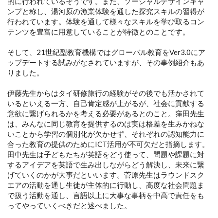
的に行われているそうです。また、ソーシャルデザインキャ
ンプと称し、湯河原の漁業体験を通した探究スキルの習得が
行われています。体験を通して様々なスキルを学び取るコン
テンツを豊富に用意していることが特徴とのことです。
そして、21世紀型教育機構ではグローバル教育をVer3.0にア
ップデートする試みがなされていますが、その事例紹介もあ
りました。
伊藤先生からはタイ研修旅行の経験がその後でも活かされて
いるといえる一方、自己肯定感が上がるが、社会に貢献する
意欲に繋げられるかを考える必要があるとのこと。窪田先生
は、みんなに同じ教育を提供するのは実は格差を生みかねな
いことから学習の個別化が欠かせず、それぞれの認知能力に
合った教育の提供のためにICT活用が不可欠だと指摘します。
田中先生は子どもたちが英語をどう使って、問題や課題に対
するアイデアを英語で生み出しながらどう解決し、未来に繋
げていくのかが大事だといいます。菅原先生はラウンドスク
エアの活動を通し生徒が主体的に行動し、高度な社会問題ま
で扱う活動を通し、言語以上に大事な事柄を中高で責任をも
ってやっていくべきだと述べました。