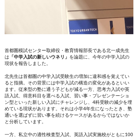
首都圏模試センター取締役・教育情報部長である北一成先生
は
「中学入試の新しいウネリ」
を論題に、今年の中学入試の
現状を報告しました。
北先生は首都圏の中学入試受験生の増加に違和感を覚えてい
ると指摘。その背景には中学入試の構造の変化があるといい
ます。従来型の塾に通う子どもが減る一方、思考力入試や英
語入試、得意科目を選べる入試、習い事・プレゼンテーショ
ン型といった新しい入試にチャレンジし、4科受験の減少を埋
めている現状があります。それは小学4年生になったとき、塾
通いを選ばずに習い事を続けるケースがあるからではないか
と分析しています。
一方、私立中の適性検査型入試、英語入試実施校がともに100