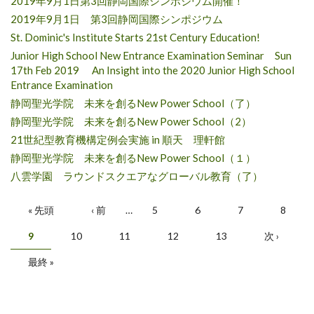
2019年9月1日第3回静岡国際シンポジウム開催！
2019年9月1日 第3回静岡国際シンポジウム
St. Dominic's Institute Starts 21st Century Education!
Junior High School New Entrance Examination Seminar Sun
17th Feb 2019 An Insight into the 2020 Junior High School
Entrance Examination
静岡聖光学院 未来を創るNew Power School（了）
静岡聖光学院 未来を創るNew Power School（2）
21世紀型教育機構定例会実施 in 順天 理軒館
静岡聖光学院 未来を創るNew Power School（１）
八雲学園 ラウンドスクエアなグローバル教育（了）
Pages
« 先頭
‹ 前
…
5
6
7
8
9
10
11
12
13
次 ›
最終 »