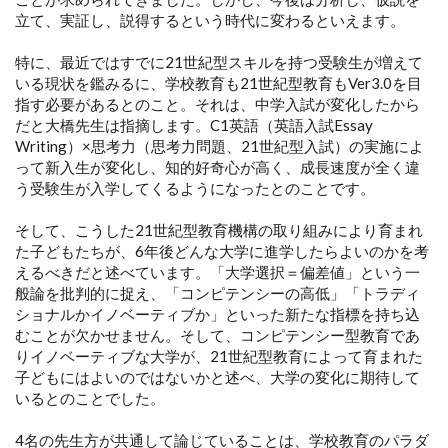
立て、実証し、説得するという時代に変わるといえます。
特に、最近ではすでに21世紀型スキルを持つ受験生が増えて
いる現状を鑑みるに、学校教育も21世紀型教育もVer3.0を目
指す必要があるとのこと。それは、中学入試が変化したから
だと大橋先生は指摘します。C1英語（英語入試Essay
Writing）×思考力（思考力問題、21世紀型入試）の実施によ
って新入生が変化し、知的好奇心が高く、成長速度が全く違
う受験生が入学してくるようになったとのことです。
そして、こうした21世紀型教育機構の取り組みにより育まれ
た子どもたちが、6年後どんな大学に進学したらよいのかを考
えるべきだと述べています。「大学選択＝偏差値」という一
般論を批判的に捉え、「コンピテンシーの高低」「トラディ
ショナルかイノベーティブか」といった新たな指標を持ち込
むことが欠かせません。そして、コンピテンシー型教育であ
りイノベーティブな大学が、21世紀型教育によって育まれた
子どもにはよいのではないかと述べ、大学の変化に期待して
いるとのことでした。
4名の先生方が共通して論じていることは、学校教育のパラダ