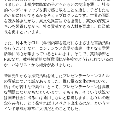
りました。山岳少数民族の子どもたちとの交流を通し、社会
的ハンディキャップを肌で感じ取ることを通し、子どもたち
のために何ができるかを考えるプログラムです。世界の問題
を読み解きながら、異文化異言語でも協働し、高次の探究ス
キルを習得しながら、社会貢献できる人材を育成し、自己成
長を促すといいます。
また、鈴木氏はCLIL（学習内容を題材にさまざまな言語活動
を行うこと）など、コンテンツと言語が表裏一体となる学習
活動に関心が集まっているといいます。そこで、英語学習と
PBLなど、教科横断的な教育活動が各校でどう行われているの
か、パネリストから紹介がありました。
菅原先生からは探究活動を通したプレゼンテーションスキル
の育成について話がありました。推し量る文化の中にいて、
話すのが苦手な中高生にとって、プレゼンテーションは高度
な問題になりがちだといいます。そもそも、そういう状況で
は国際社会に出るには通用しないと指摘します。お互いの理
念を共有し、どう発すればリスペクト出来るのか、というマ
インド形成が非常に大切だとのことでした。