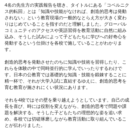
4名の先生方の実践報告を聴き、タイトルにある「コペルニク
ス的転回」とは「知識や技能がなければ、創造的思考は発動
されない」という教育現場の一般的なとらえ方が大きく変わ
りはじめていることを指すのだと理解しました。グローバル
コミュニティのアクセスや英語習得を教育活動に自然に組み
込み、そうした試みによって子どもたちに学びへの好奇心を
発動するという仕掛けを各校で施していることがわかりま
す。
創造的思考を発動させたのちに知識や技術を習得したり、こ
れらを体験の中で同時並行的に学んでいったりするわけで
す。日本の公教育では基礎的な知識・技能を鍛錬することに
精一杯で、それが大学入試に直結するゆえに、創造的思考を
育む教育が施されにくい状況にあります。
それを4校ではその壁を乗り越えようとしています。自己の成
長を喜び、時には役割を変えながら、創造的思考で問題や課
題を解決する。そうした子どもたちの理想的な姿を追い求
め、各校では切磋琢磨しながら教育活動に取り組んでいるこ
とが伝わりました。