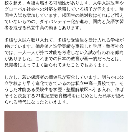
校を超え、今後も増える可能性があります。大学入試改革や
グローバル社会への対応を意識している様子が伺えます。帰
国生入試も増加しています。帰国生の絶対数はそれほど増え
ていないものの、ダイバシティー化が進み、国内と英語学習
者を混ぜる私立中高の動きもあります。
多様な入試を取り入れて、多様な受験生を受け入れる学校が
伸びています。偏差値と進学実績を重視した学歴・塾歴社会
では、一人一人が持つ才能を考慮しない入試が行われる傾向
がありました。これまでの日本の教育が画一的だったとは、
見識者によってよく語られてきたことでもあります。
しかし、若い保護者の価値観が変化しています。明らかに公
立学校より早く進化できているのは私立中高一貫校です。そ
うした才能ある受験生を学歴・塾歴解放区へ引き入れ、伸ば
そうと決意する21世紀型教育機構をはじめとした私学が認め
られる時代になったといえます。