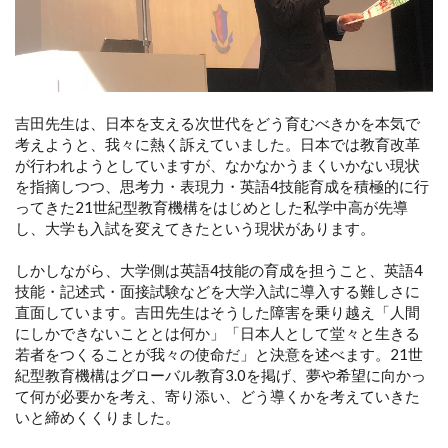
吉田先生は、日本を支える次世代をどう育むべきかを本気で
考えようと、我々に熱く訴えていました。日本では教育改革
が行われようとしていますが、なかなかうまくいかない現状
を指摘しつつ、思考力・表現力・英語4技能育成を積極的に行
ってきた21世紀型教育機構をはじめとした私学中高が先導
し、大学も入試を変えてきたという現状があります。
しかしながら、大学側は英語4技能の育成を担うこと、英語4
技能・記述式・面接試験などを大学入試に導入する難しさに
直面しています。吉田先生はそうした障害を乗り越え「人間
にしかできないこととは何か」「日本人として堂々と生きる
若者をつくることが我々の使命だ」と決意を述べます。21世
紀型教育機構はグローバル教育3.0を掲げ、夢や希望に向かっ
て何が必要かを考え、寄り添い、どう導くかを考えていきた
いと締めくくりました。