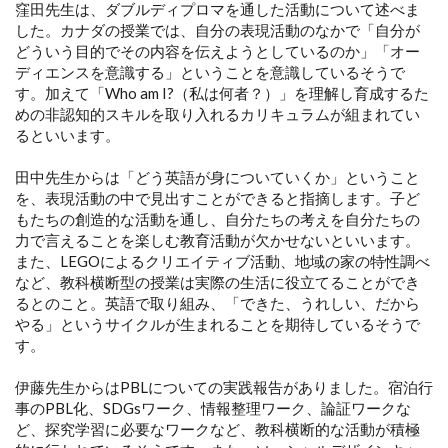
窪田先生は、ダブルディプロマを通した活動について述べま
した。カナダの授業では、自分の表現活動のなかで「自分が
どういう目的でその内容を伝えようとしているのか」「オー
ディエンスを意識する」ということを意識しているそうで
す。加えて「Who am I?（私は何者？）」を理解し育成するた
めの非認知的スキルを取り入れるカリキュラムが組まれてい
るといいます。
田中先生からは「どう英語が身についていくか」ということ
を、表現活動の中で見出すことができると指摘します。子ど
もたちの創造的な活動を通し、自分たちの考えを自分たちの
力で言えることを楽しむ教育活動が欠かせないといいます。
また、LEGOによるクリエイティブ活動、地域の家の特性調べ
など、教科横断型の授業は実際の生活に役立てることができ
るとのこと。英語で取り組み、「できた、うれしい、だから
やる」というサイクルが生まれることを期待しているそうで
す。
伊藤先生からはPBLについての実践報告がありました。宿泊行
事のPBL化、SDGsワーク、情報整理ワーク、論証ワークな
ど、探究学習に必要なワークなど、教科横断的な活動が積極