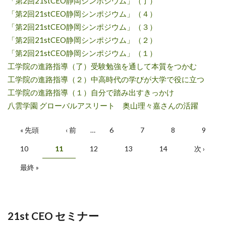
「第2回21stCEO静岡シンポジウム」（了）
「第2回21stCEO静岡シンポジウム」（４）
「第2回21stCEO静岡シンポジウム」（３）
「第2回21stCEO静岡シンポジウム」（２）
「第2回21stCEO静岡シンポジウム」（１）
工学院の進路指導（了）受験勉強を通して本質をつかむ
工学院の進路指導（２）中高時代の学びが大学で役に立つ
工学院の進路指導（１）自分で踏み出すきっかけ
八雲学園 グローバルアスリート 奥山理々嘉さんの活躍
Pages
« 先頭
‹ 前
…
6
7
8
9
10
11
12
13
14
次 ›
最終 »
21st CEO セミナー