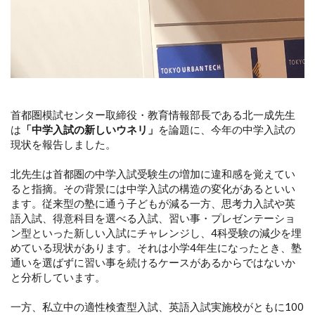
首都圏模試センター取締役・教育情報部長である北一成先生
は
「中学入試の新しいウネリ」
を論題に、今年の中学入試の
現状を報告しました。
北先生は首都圏の中学入試受験生の増加に違和感を覚えてい
ると指摘。その背景には中学入試の構造の変化があるといい
ます。従来型の塾に通う子どもが減る一方、思考力入試や英
語入試、得意科目を選べる入試、習い事・プレゼンテーショ
ン型といった新しい入試にチャレンジし、4科受験の減少を埋
めている現状があります。それは小学4年生になったとき、塾
通いを選ばずに習い事を続けるケースがあるからではないか
と分析しています。
一方、私立中の適性検査型入試、英語入試実施校がともに100