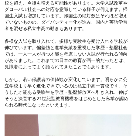
校を超え、今後も増える可能性があります。大学入試改革や
グローバル社会への対応を意識している様子が伺えます。帰
国生入試も増加しています。帰国生の絶対数はそれほど増え
ていないものの、ダイバシティー化が進み、国内と英語学習
者を混ぜる私立中高の動きもあります。
多様な入試を取り入れて、多様な受験生を受け入れる学校が
伸びています。偏差値と進学実績を重視した学歴・塾歴社会
では、一人一人が持つ才能を考慮しない入試が行われる傾向
がありました。これまでの日本の教育が画一的だったとは、
見識者によってよく語られてきたことでもあります。
しかし、若い保護者の価値観が変化しています。明らかに公
立学校より早く進化できているのは私立中高一貫校です。そ
うした才能ある受験生を学歴・塾歴解放区へ引き入れ、伸ば
そうと決意する21世紀型教育機構をはじめとした私学が認め
られる時代になったといえます。