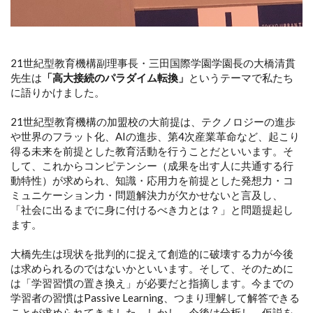
21世紀型教育機構副理事長・三田国際学園学園長の大橋清貫
先生は
「高大接続のパラダイム転換」
というテーマで私たち
に語りかけました。
21世紀型教育機構の加盟校の大前提は、テクノロジーの進歩
や世界のフラット化、AIの進歩、第4次産業革命など、起こり
得る未来を前提とした教育活動を行うことだといいます。そ
して、これからコンピテンシー（成果を出す人に共通する行
動特性）が求められ、知識・応用力を前提とした発想力・コ
ミュニケーション力・問題解決力が欠かせないと言及し、
「社会に出るまでに身に付けるべき力とは？」と問題提起し
ます。
大橋先生は現状を批判的に捉えて創造的に破壊する力が今後
は求められるのではないかといいます。そして、そのために
は「学習習慣の置き換え」が必要だと指摘します。今までの
学習者の習慣はPassive Learning、つまり理解して解答できる
ことが求められてきました。しかし、今後は分析し、仮説を