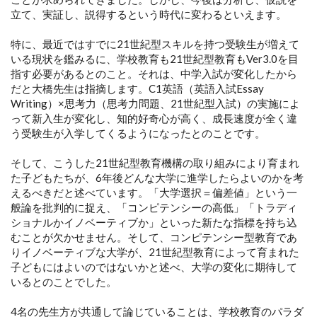
立て、実証し、説得するという時代に変わるといえます。
特に、最近ではすでに21世紀型スキルを持つ受験生が増えて
いる現状を鑑みるに、学校教育も21世紀型教育もVer3.0を目
指す必要があるとのこと。それは、中学入試が変化したから
だと大橋先生は指摘します。C1英語（英語入試Essay
Writing）×思考力（思考力問題、21世紀型入試）の実施によ
って新入生が変化し、知的好奇心が高く、成長速度が全く違
う受験生が入学してくるようになったとのことです。
そして、こうした21世紀型教育機構の取り組みにより育まれ
た子どもたちが、6年後どんな大学に進学したらよいのかを考
えるべきだと述べています。「大学選択＝偏差値」という一
般論を批判的に捉え、「コンピテンシーの高低」「トラディ
ショナルかイノベーティブか」といった新たな指標を持ち込
むことが欠かせません。そして、コンピテンシー型教育であ
りイノベーティブな大学が、21世紀型教育によって育まれた
子どもにはよいのではないかと述べ、大学の変化に期待して
いるとのことでした。
4名の先生方が共通して論じていることは、学校教育のパラダ