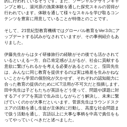
的に行われているそうです。また、ソーシャルデザインキャ
ンプと称し、湯河原の漁業体験を通した探究スキルの習得が
行われています。体験を通して様々なスキルを学び取るコン
テンツを豊富に用意していることが特徴とのことです。
そして、21世紀型教育機構ではグローバル教育をVer3.0にア
ップデートする試みがなされていますが、その事例紹介もあ
りました。
伊藤先生からはタイ研修旅行の経験がその後でも活かされて
いるといえる一方、自己肯定感が上がるが、社会に貢献する
意欲に繋げられるかを考える必要があるとのこと。窪田先生
は、みんなに同じ教育を提供するのは実は格差を生みかねな
いことから学習の個別化が欠かせず、それぞれの認知能力に
合った教育の提供のためにICT活用が不可欠だと指摘します。
田中先生は子どもたちが英語をどう使って、問題や課題に対
するアイデアを英語で生み出しながらどう解決し、未来に繋
げていくのかが大事だといいます。菅原先生はラウンドスク
エアの活動を通し生徒が主体的に行動し、高度な社会問題ま
で扱う活動を通し、言語以上に大事な事柄を中高で責任をも
ってやっていくべきだと述べました。