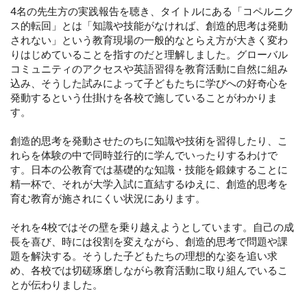
4名の先生方の実践報告を聴き、タイトルにある「コペルニク
ス的転回」とは「知識や技能がなければ、創造的思考は発動
されない」という教育現場の一般的なとらえ方が大きく変わ
りはじめていることを指すのだと理解しました。グローバル
コミュニティのアクセスや英語習得を教育活動に自然に組み
込み、そうした試みによって子どもたちに学びへの好奇心を
発動するという仕掛けを各校で施していることがわかりま
す。
創造的思考を発動させたのちに知識や技術を習得したり、こ
れらを体験の中で同時並行的に学んでいったりするわけで
す。日本の公教育では基礎的な知識・技能を鍛錬することに
精一杯で、それが大学入試に直結するゆえに、創造的思考を
育む教育が施されにくい状況にあります。
それを4校ではその壁を乗り越えようとしています。自己の成
長を喜び、時には役割を変えながら、創造的思考で問題や課
題を解決する。そうした子どもたちの理想的な姿を追い求
め、各校では切磋琢磨しながら教育活動に取り組んでいるこ
とが伝わりました。