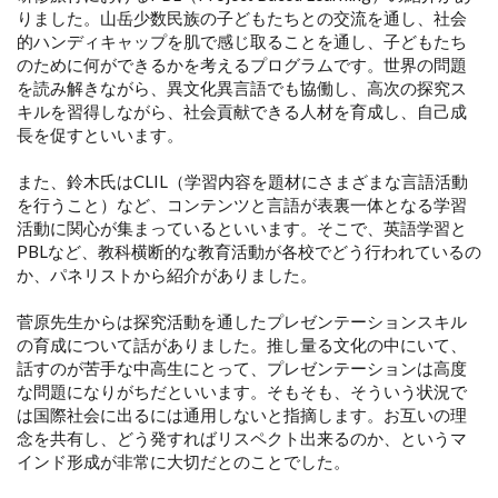
りました。山岳少数民族の子どもたちとの交流を通し、社会
的ハンディキャップを肌で感じ取ることを通し、子どもたち
のために何ができるかを考えるプログラムです。世界の問題
を読み解きながら、異文化異言語でも協働し、高次の探究ス
キルを習得しながら、社会貢献できる人材を育成し、自己成
長を促すといいます。
また、鈴木氏はCLIL（学習内容を題材にさまざまな言語活動
を行うこと）など、コンテンツと言語が表裏一体となる学習
活動に関心が集まっているといいます。そこで、英語学習と
PBLなど、教科横断的な教育活動が各校でどう行われているの
か、パネリストから紹介がありました。
菅原先生からは探究活動を通したプレゼンテーションスキル
の育成について話がありました。推し量る文化の中にいて、
話すのが苦手な中高生にとって、プレゼンテーションは高度
な問題になりがちだといいます。そもそも、そういう状況で
は国際社会に出るには通用しないと指摘します。お互いの理
念を共有し、どう発すればリスペクト出来るのか、というマ
インド形成が非常に大切だとのことでした。