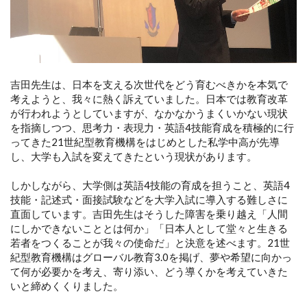
吉田先生は、日本を支える次世代をどう育むべきかを本気で
考えようと、我々に熱く訴えていました。日本では教育改革
が行われようとしていますが、なかなかうまくいかない現状
を指摘しつつ、思考力・表現力・英語4技能育成を積極的に行
ってきた21世紀型教育機構をはじめとした私学中高が先導
し、大学も入試を変えてきたという現状があります。
しかしながら、大学側は英語4技能の育成を担うこと、英語4
技能・記述式・面接試験などを大学入試に導入する難しさに
直面しています。吉田先生はそうした障害を乗り越え「人間
にしかできないこととは何か」「日本人として堂々と生きる
若者をつくることが我々の使命だ」と決意を述べます。21世
紀型教育機構はグローバル教育3.0を掲げ、夢や希望に向かっ
て何が必要かを考え、寄り添い、どう導くかを考えていきた
いと締めくくりました。