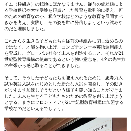
イム（枠組み）の転換にほかなりません。従前の偏差値によ
る学校選択や大学受験を頂点とした教育を批判的に捉え、何
のための教育なのか、私立学校はどのような教育を展開すべ
きかを考え、実践し、その姿を世に発信しようという試みな
のだと理解しました。
これからを生きる子どもたちを従前の枠組みに閉じ込めるの
ではなく、才能を掬い上げ、コンピテンシーや英語運用能力
を育成し、グローバル社会で未来を創造すること。それが21
世紀型教育機構の使命であるという強い意志を、4名の先生方
の主張から感じ取ることができました。
そして、そうした子どもたちを迎え入れるために、思考力入
試や英語入試をはじめとした新たな入試を開発し、その動き
がますます加速しそうだという様子も窺い知ることができま
した。未来を生きる子どもたちのための教育を創り上げよう
とする、まさにフロンティアが21世紀型教育機構に加盟する
学校なのだといえるでしょう。