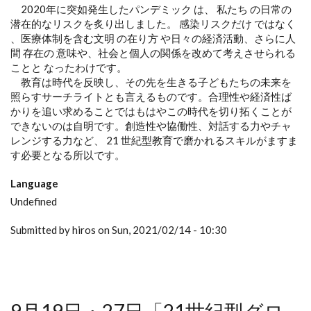
2020年に突如発生したパンデミック は、 私たち の日常の
潜在的なリスクを炙り出しました。 感染リスクだけ ではなく
、医療体制を含む文明 の在り方 や日々の経済活動、さらに人
間 存在の 意味や、社会と個人の関係を改めて考えさせられる
ことと なったわけです。
教育は時代を反映し、その先を生きる子どもたちの未来を
照らすサーチライトとも言えるものです。合理性や経済性ば
かりを追い求めることではもはやこの時代を切り拓くことが
できないのは自明です。創造性や協働性、対話する力やチャ
レンジする力など、 21 世紀型教育で磨かれるスキルがますま
す必要となる所以です。
Language
Undefined
Submitted by hiros on Sun, 2021/02/14 - 10:30
9月19日・27日「21世紀型グロ