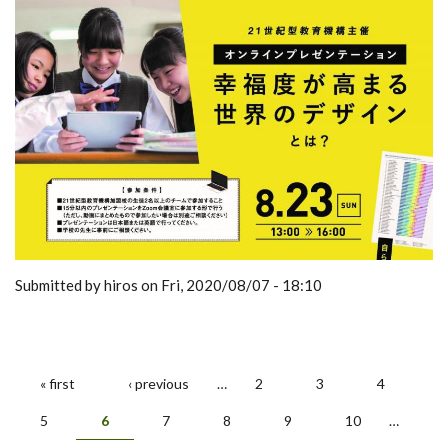
Submitted by hiros on Fri, 2020/08/07 - 18:10
« first
‹ previous
…
2
3
4
Pages
5
6
7
8
9
10
…