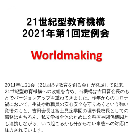
2011年に21会（21世紀型教育を創る会）が発足して以来、
21世紀型教育機構への改組を含め、当機構は吉田晋会長のも
とでバージョンアップを重ねてきました。昨年からのコロナ
禍において、生徒や教職員の安心安全を守りぬくという強い
覚悟のもと、吉田会長は富士見丘学園の理事長校長としての
職務はもちろん、私立学校全体のために文科省や関係機関と
も連携しながら、いつ起こるかも分からない事態への対応に
注力されています。