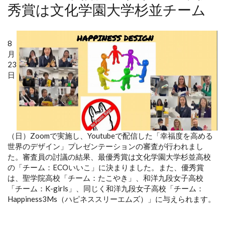
秀賞は文化学園大学杉並チーム
8
月
23
日
（日）Zoomで実施し、Youtubeで配信した「幸福度を高める
世界のデザイン」プレゼンテーションの審査が行われまし
た。審査員の討議の結果、最優秀賞は文化学園大学杉並高校
の「チーム：ECOいいこ」に決まりました。また、優秀賞
は、聖学院高校「チーム：たこやき」、和洋九段女子高校
「チーム：K-girls」、同じく和洋九段女子高校「チーム：
Happiness3Ms（ハピネススリーエムズ）」に与えられます。