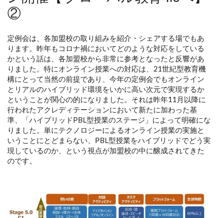
②
定例会は、各加盟校の取り組みを紹介・シェアする場でもあ
ります。昨年もコロナ禍においてどのような対応をしている
かという話は、各加盟校から非常に参考となったと反響があ
りました。特にオンライン授業への対応は、21世紀型教育機
構にとって当然の前提であり、今年の定例会でもオンライン
とリアルのハイブリッド環境をいかに高い次元で実現するか
ということが関心の的になりました。それは昨年11月以降に
行われたアクレディテーションにおいて新たに加わった基
準、「ハイブリッドPBL型授業のステージ」によって明確にな
りました。単にテクノロジーによるオンライン授業の実施と
いうことにとどまらない、PBL型授業をハイブリッドでどう実
現しているのか、という視点が加盟校の中に醸成されてきた
のです。