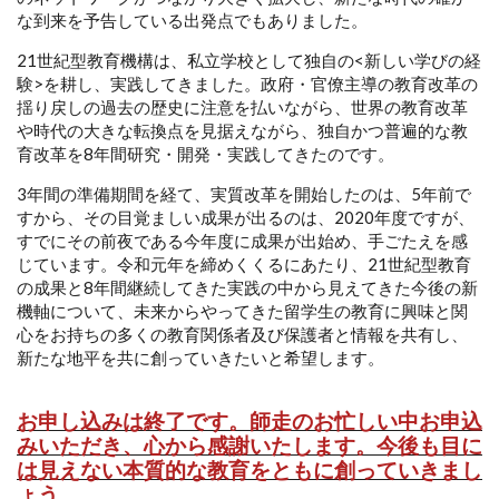
な到来を予告している出発点でもありました。
21世紀型教育機構は、私立学校として独自の<新しい学びの経
験>を耕し、実践してきました。政府・官僚主導の教育改革の
揺り戻しの過去の歴史に注意を払いながら、世界の教育改革
や時代の大きな転換点を見据えながら、独自かつ普遍的な教
育改革を8年間研究・開発・実践してきたのです。
3年間の準備期間を経て、実質改革を開始したのは、5年前で
すから、その目覚ましい成果が出るのは、2020年度ですが、
すでにその前夜である今年度に成果が出始め、手ごたえを感
じています。令和元年を締めくくるにあたり、21世紀型教育
の成果と8年間継続してきた実践の中から見えてきた今後の新
機軸について、未来からやってきた留学生の教育に興味と関
心をお持ちの多くの教育関係者及び保護者と情報を共有し、
新たな地平を共に創っていきたいと希望します。
お申し込みは終了です。師走のお忙しい中お申込
みいただき、心から感謝いたします。今後も目に
は見えない本質的な教育をともに創っていきまし
ょう。