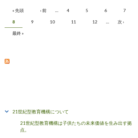
« 先頭
‹ 前
…
4
5
6
7
ページ
8
9
10
11
12
…
次 ›
最終 »
21世紀型教育機構について
21世紀型教育機構は子供たちの未来価値を生み出す拠
点。