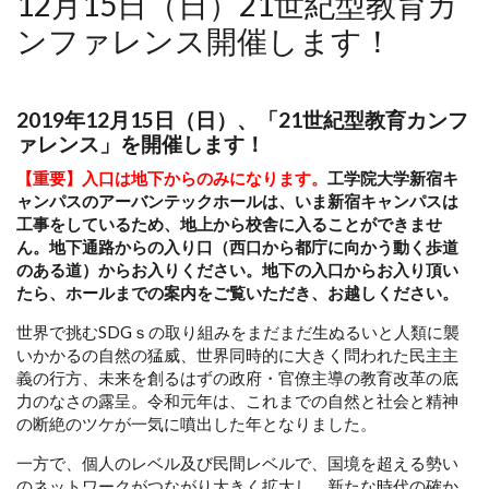
12月15日（日）21世紀型教育カ
ンファレンス開催します！
2019年12月15日（日）、「21世紀型教育カンフ
ァレンス」を開催します！
【重要】入口は地下からのみになります。
工学院大学新宿キ
ャンパスのアーバンテックホールは、
いま新宿キャンパスは
工事をしているため、地上から校舎に入ることができませ
ん。
地下通路からの入り口（西口から都庁に向かう動く歩道
のある道）からお入りください。地下の入口からお入り頂い
たら、ホールまでの案内をご覧いただき、お越しください。
世界で挑むSDGｓの取り組みをまだまだ生ぬるいと人類に襲
いかかるの自然の猛威、世界同時的に大きく問われた民主主
義の行方、未来を創るはずの政府・官僚主導の教育改革の底
力のなさの露呈。令和元年は、これまでの自然と社会と精神
の断絶のツケが一気に噴出した年となりました。
一方で、個人のレベル及び民間レベルで、国境を超える勢い
のネットワークがつながり大きく拡大し、新たな時代の確か