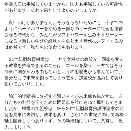
年齢人口は半減していますから、国力も半減している可能性
があります。それで果たしてよいのでしょうか。
良いわけがありません。そうならないためにも、今までの
ようにハードパワーを治める一握りのリーダーに社会を運営
させる時代から、みんながソフトパワーを生み出すリーダー
になる＜新しい学びの経験＞を創り出す時代にシフトするの
は必然です。私たちの使命でもあります。
21世紀型教育機構は、一方で文科省の政策が、国家を変え
る教育を推進できるのならば、エールを贈り、一方ではそう
簡単に国が変わる由もないというのを歴史から学んでいて、
自分たちで未来を創ってしまう道を、加盟校が協力して切り
拓いてまいりました。
論理的診断的に分析する賢い人々が未来像も描かずに、自
分たちの利益を守るために問題点を並び連ねて批判してきま
したが、機構の加盟校は、彼ら20世紀型教育擁護評論家の期
待を見事に裏切り、成果をあげ、さらに22世紀に向けて新機
軸も開発しつつあります。その新機軸について、共有し、拡
大しましょう。