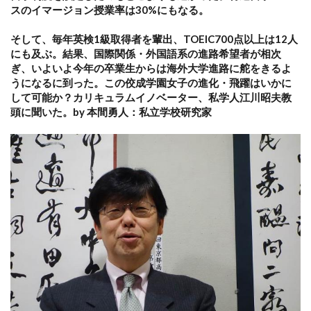
スのイマージョン授業率は30%にもなる。
そして、毎年英検1級取得者を輩出、TOEIC700点以上は12人
にも及ぶ。結果、国際関係・外国語系の進路希望者が相次
ぎ、いよいよ今年の卒業生からは海外大学進路に舵をきるよ
うになるに到った。この佼成学園女子の進化・飛躍はいかに
して可能か？カリキュラムイノベーター、私学人江川昭夫教
頭に聞いた。by 本間勇人：私立学校研究家