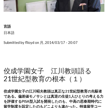
言語
日本語
Submitted by flloyd on 月, 2014/03/17 - 20:07
佼成学園女子 江川教頭語る
21世紀型教育の根本（１）
佼成学園女子の江川昭夫教頭は真正な21世紀型教育の先駆者
である。偏差値モノサシとは真逆の生徒1人ひとりの考える力
を評価するPISA型入試を開発したのも、中高の思春期時代に
留学制度を設定したのもどこよりも速かった。特進留学コー